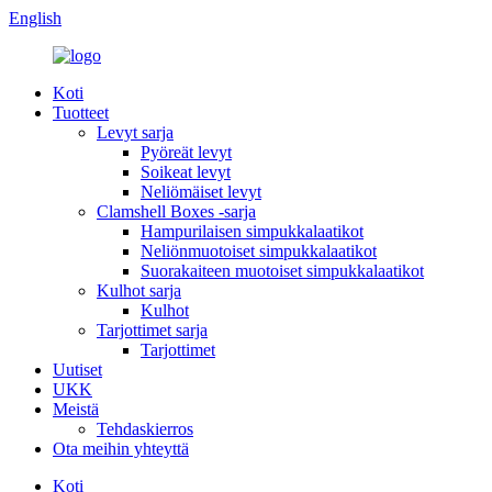
English
Koti
Tuotteet
Levyt sarja
Pyöreät levyt
Soikeat levyt
Neliömäiset levyt
Clamshell Boxes -sarja
Hampurilaisen simpukkalaatikot
Neliönmuotoiset simpukkalaatikot
Suorakaiteen muotoiset simpukkalaatikot
Kulhot sarja
Kulhot
Tarjottimet sarja
Tarjottimet
Uutiset
UKK
Meistä
Tehdaskierros
Ota meihin yhteyttä
Koti