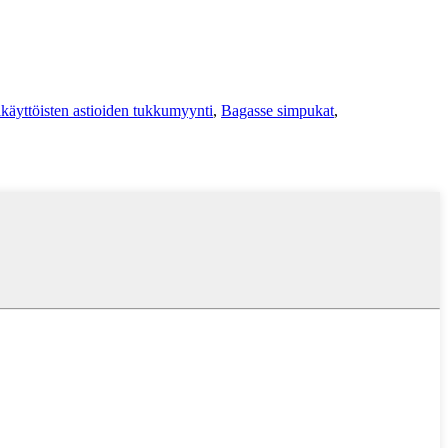
käyttöisten astioiden tukkumyynti
,
Bagasse simpukat
,