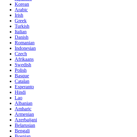
Korean
Arabic
Irish
Greek
Turkish
Italian
Danish
Romanian
Indonesian
Czech
Afrikaans
Swedish
Polish
Basque
Catalan
Esperanto
Hindi
Lao
Albanian
Amharic
Armenian
Azerbaijani
Belarusian
Bengali
Bosnian