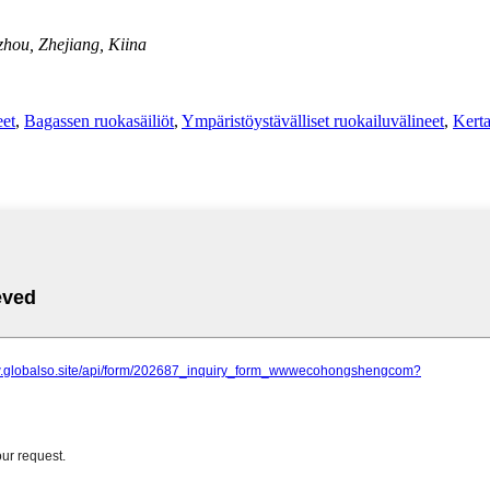
zhou, Zhejiang, Kiina
eet
,
Bagassen ruokasäiliöt
,
Ympäristöystävälliset ruokailuvälineet
,
Kerta