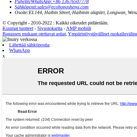
Puhelin/WhatsApp:
+86 13676507778
Sähköposti:
sales@ecohongsheng.com
Osoite:
EI.144, Haibin Street, Haibinin alapiiri, Longwan, Wen
© Copyright - 2010-2022 : Kaikki oikeudet pidätetään.
Kuumat tuotteet
-
Sivustokartta
-
AMP mobiili
Bagassen mukaan otettavat astiat
,
Ympäristöystävälliset ruokailuvälin
Lähettää sähköpostia
WhatsApp
x