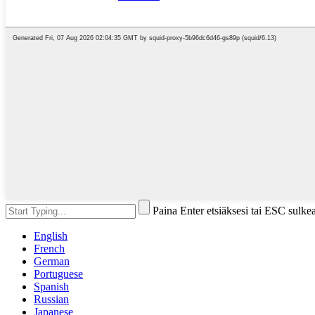
Paina Enter etsiäksesi tai ESC sulke
English
French
German
Portuguese
Spanish
Russian
Japanese